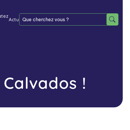
atez
Actu
 Calvados !